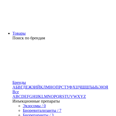
Товары
Поиск по брендам
Бренды
А
Б
В
Г
Д
Е
Ж
З
И
Й
К
Л
М
Н
О
П
Р
С
Т
У
Ф
Х
Ц
Ч
Ш
Щ
Ъ
Ы
Ь
Э
Ю
Я
Все
A
B
C
D
E
F
G
H
I
J
K
L
M
N
O
P
Q
R
S
T
U
V
W
X
Y
Z
Инъекционные препараты
Экзосомы / 0
Биоревитализанты / 7
Биорепаранты / 3