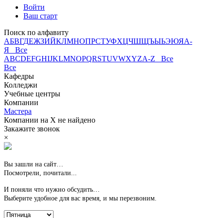
Войти
Ваш старт
Поиск по алфавиту
А
Б
В
Г
Д
Е
Ж
З
И
Й
К
Л
М
Н
О
П
Р
С
Т
У
Ф
Х
Ц
Ч
Ш
Щ
Ъ
Ы
Ь
Э
Ю
Я
А-
Я Все
A
B
C
D
E
F
G
H
I
J
K
L
M
N
O
P
Q
R
S
T
U
V
W
X
Y
Z
A-Z Все
Все
Кафедры
Колледжи
Учебные центры
Компании
Мастера
Компании на
Х
не найдено
Закажите звонок
×
Вы зашли на сайт…
Посмотрели, почитали...
И поняли что нужно обсудить…
Выберите удобное для вас время,
и мы перезвоним.