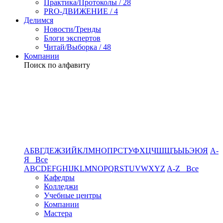
Практика/Протоколы / 28
PRO-ДВИЖЕНИЕ / 4
Делимся
Новости/Тренды
Блоги экспертов
Читай/Выборка / 48
Компании
Поиск по алфавиту
А
Б
В
Г
Д
Е
Ж
З
И
Й
К
Л
М
Н
О
П
Р
С
Т
У
Ф
Х
Ц
Ч
Ш
Щ
Ъ
Ы
Ь
Э
Ю
Я
А-
Я Все
A
B
C
D
E
F
G
H
I
J
K
L
M
N
O
P
Q
R
S
T
U
V
W
X
Y
Z
A-Z Все
Кафедры
Колледжи
Учебные центры
Компании
Мастера