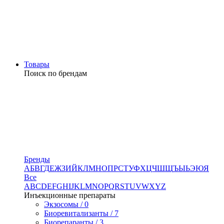
Товары
Поиск по брендам
Бренды
А
Б
В
Г
Д
Е
Ж
З
И
Й
К
Л
М
Н
О
П
Р
С
Т
У
Ф
Х
Ц
Ч
Ш
Щ
Ъ
Ы
Ь
Э
Ю
Я
Все
A
B
C
D
E
F
G
H
I
J
K
L
M
N
O
P
Q
R
S
T
U
V
W
X
Y
Z
Инъекционные препараты
Экзосомы / 0
Биоревитализанты / 7
Биорепаранты / 3