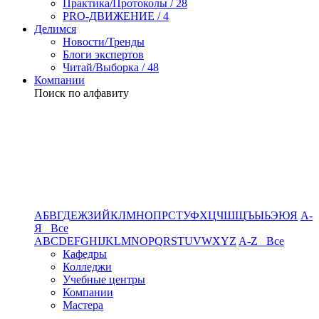
Практика/Протоколы / 28
PRO-ДВИЖЕНИЕ / 4
Делимся
Новости/Тренды
Блоги экспертов
Читай/Выборка / 48
Компании
Поиск по алфавиту
А
Б
В
Г
Д
Е
Ж
З
И
Й
К
Л
М
Н
О
П
Р
С
Т
У
Ф
Х
Ц
Ч
Ш
Щ
Ъ
Ы
Ь
Э
Ю
Я
А-
Я Все
A
B
C
D
E
F
G
H
I
J
K
L
M
N
O
P
Q
R
S
T
U
V
W
X
Y
Z
A-Z Все
Кафедры
Колледжи
Учебные центры
Компании
Мастера