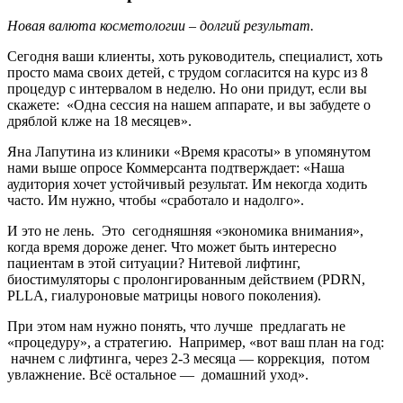
Новая валюта косметологии – долгий результат.
Сегодня ваши клиенты, хоть руководитель, специалист, хоть
просто мама своих детей, с трудом согласится на курс из 8
процедур с интервалом в неделю. Но они придут, если вы
скажете: «Одна сессия на нашем аппарате, и вы забудете о
дряблой клже на 18 месяцев».
Яна Лапутина из клиники «Время красоты» в упомянутом
нами выше опросе Коммерсанта подтверждает: «Наша
аудитория хочет устойчивый результат. Им некогда ходить
часто. Им нужно, чтобы «сработало и надолго».
И это не лень. Это сегодняшняя «экономика внимания»,
когда время дороже денег. Что может быть интересно
пациентам в этой ситуации? Нитевой лифтинг,
биостимуляторы с пролонгированным действием (PDRN,
PLLA, гиалуроновые матрицы нового поколения).
При этом нам нужно понять, что лучше предлагать не
«процедуру», а стратегию. Например, «вот ваш план на год:
начнем с лифтинга, через 2-3 месяца — коррекция, потом
увлажнение. Всё остальное — домашний уход».