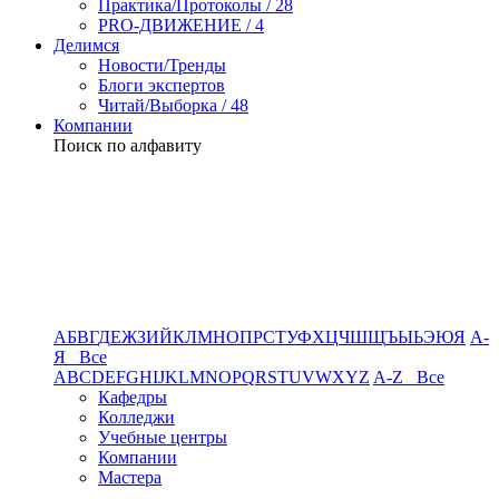
Практика/Протоколы / 28
PRO-ДВИЖЕНИЕ / 4
Делимся
Новости/Тренды
Блоги экспертов
Читай/Выборка / 48
Компании
Поиск по алфавиту
А
Б
В
Г
Д
Е
Ж
З
И
Й
К
Л
М
Н
О
П
Р
С
Т
У
Ф
Х
Ц
Ч
Ш
Щ
Ъ
Ы
Ь
Э
Ю
Я
А-
Я Все
A
B
C
D
E
F
G
H
I
J
K
L
M
N
O
P
Q
R
S
T
U
V
W
X
Y
Z
A-Z Все
Кафедры
Колледжи
Учебные центры
Компании
Мастера