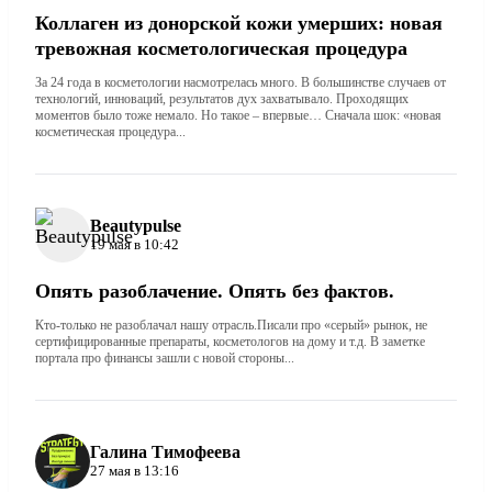
Коллаген из донорской кожи умерших: новая
тревожная косметологическая процедура
За 24 года в косметологии насмотрелась много. В большинстве случаев от
технологий, инноваций, результатов дух захватывало. Проходящих
моментов было тоже немало. Но такое – впервые… Сначала шок: «новая
косметическая процедура...
Beautypulse
19 мая в 10:42
Опять разоблачение. Опять без фактов.
Кто-только не разоблачал нашу отрасль.Писали про «серый» рынок, не
сертифицированные препараты, косметологов на дому и т.д. В заметке
портала про финансы зашли с новой стороны...
Галина Тимофеева
27 мая в 13:16