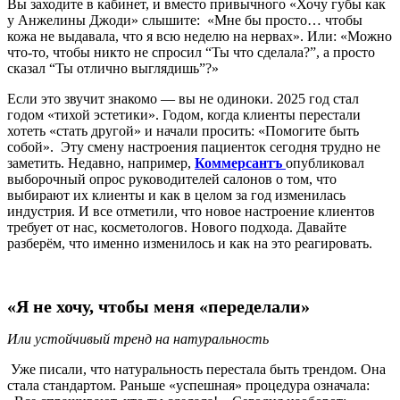
Вы заходите в кабинет, и вместо привычного «Хочу губы как
у Анжелины Джоди» слышите: «Мне бы просто… чтобы
кожа не выдавала, что я всю неделю на нервах». Или: «Можно
что-то, чтобы никто не спросил “Ты что сделала?”, а просто
сказал “Ты отлично выглядишь”?»
Если это звучит знакомо — вы не одиноки. 2025 год стал
годом «тихой эстетики». Годом, когда клиенты перестали
хотеть «стать другой» и начали просить: «Помогите быть
собой». Эту смену настроения пациенток сегодня трудно не
заметить. Недавно, например,
Коммерсантъ
опубликовал
выборочный опрос руководителей салонов о том, что
выбирают их клиенты и как в целом за год изменилась
индустрия. И все отметили, что новое настроение клиентов
требует от нас, косметологов. Нового подхода. Давайте
разберём, что именно изменилось и как на это реагировать.
«Я не хочу, чтобы меня «переделали»
Или устойчивый тренд на натуральность
Уже писали, что натуральность перестала быть трендом. Она
стала стандартом. Раньше «успешная» процедура означала: