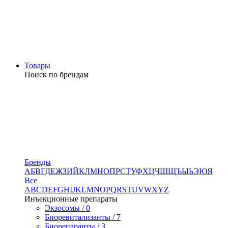
Товары
Поиск по брендам
Бренды
А
Б
В
Г
Д
Е
Ж
З
И
Й
К
Л
М
Н
О
П
Р
С
Т
У
Ф
Х
Ц
Ч
Ш
Щ
Ъ
Ы
Ь
Э
Ю
Я
Все
A
B
C
D
E
F
G
H
I
J
K
L
M
N
O
P
Q
R
S
T
U
V
W
X
Y
Z
Инъекционные препараты
Экзосомы / 0
Биоревитализанты / 7
Биорепаранты / 3