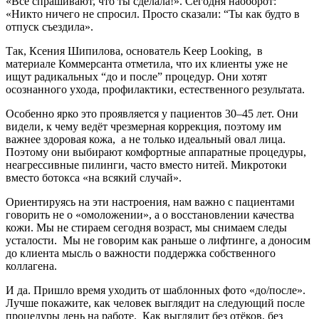
«Все спрашивают, что ты сделала!». Сегодня наоборот:
«Никто ничего не спросил. Просто сказали: “Ты как будто в
отпуск съездила».
Так, Ксения Шипилова, основатель Keep Looking, в
материале Коммерсанта отметила, что их клиенты уже не
ищут радикальных “до и после” процедур. Они хотят
осознанного ухода, профилактики, естественного результата.
Особенно ярко это проявляется у пациентов 30–45 лет. Они
видели, к чему ведёт чрезмерная коррекция, поэтому им
важнее здоровая кожа, а не только идеальный овал лица.
Поэтому они выбирают комфортные аппаратные процедуры,
неагрессивные пилинги, часто вместо нитей. Микротоки
вместо ботокса «на всякий случай».
Ориентируясь на эти настроения, нам важно с пациентами
говорить не о «омоложении», а о восстановлении качества
кожи. Мы не стираем сегодня возраст, мы снимаем следы
усталости. Мы не говорим как раньше о лифтинге, а доносим
до клиента мысль о важности поддержка собственного
коллагена.
И да. Пришло время уходить от шаблонных фото «до/после».
Лучше покажите, как человек выглядит на следующий после
процедуры день на работе. Как выглядит без отёков, без