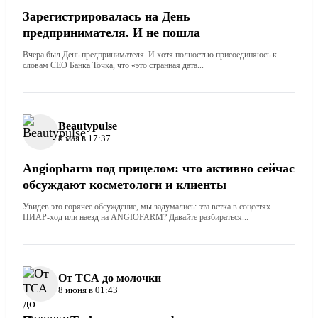
Зарегистрировалась на День
предпринимателя. И не пошла
Вчера был День предпринимателя. И хотя полностью присоединяюсь к
словам СЕО Банка Точка, что «это странная дата...
Beautypulse
8 мая в 17:37
Angiopharm под прицелом: что активно сейчас
обсуждают косметологи и клиенты
Увидев это горячее обсуждение, мы задумались: эта ветка в соцсетях
ПИАР-ход или наезд на ANGIOFARM? Давайте разбираться...
От ТСА до молочки
8 июня в 01:43