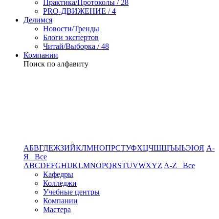
Практика/Протоколы / 28
PRO-ДВИЖЕНИЕ / 4
Делимся
Новости/Тренды
Блоги экспертов
Читай/Выборка / 48
Компании
Поиск по алфавиту
А
Б
В
Г
Д
Е
Ж
З
И
Й
К
Л
М
Н
О
П
Р
С
Т
У
Ф
Х
Ц
Ч
Ш
Щ
Ъ
Ы
Ь
Э
Ю
Я
А-
Я Все
A
B
C
D
E
F
G
H
I
J
K
L
M
N
O
P
Q
R
S
T
U
V
W
X
Y
Z
A-Z Все
Кафедры
Колледжи
Учебные центры
Компании
Мастера