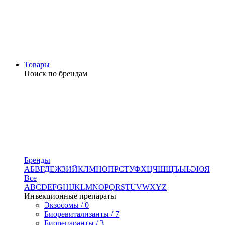
Товары
Поиск по брендам
Бренды
А
Б
В
Г
Д
Е
Ж
З
И
Й
К
Л
М
Н
О
П
Р
С
Т
У
Ф
Х
Ц
Ч
Ш
Щ
Ъ
Ы
Ь
Э
Ю
Я
Все
A
B
C
D
E
F
G
H
I
J
K
L
M
N
O
P
Q
R
S
T
U
V
W
X
Y
Z
Инъекционные препараты
Экзосомы / 0
Биоревитализанты / 7
Биорепаранты / 3