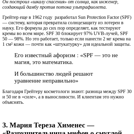
Он построил «шкалу спасения» от солнца, как инженер,
создающий дамбу против потока ультрафиолета.
Грейтер еще в 1962 году разработал Sun Protection Factor (SPF)
— систему, которая превратила солнцезащиту из лотереи в
науку. Его формула до сих пор определяет, как тестируют
кремы во всем мире. SPF 30 блокирует 97% UVB-лучей, SPF
50 — 98%. Но это работает, только если нанести 2 мг крема на
1 см² кожи — почти как «штукатурку» для идеальной защиты.
Его известный афоризм : «SPF — это не
магия, это математика.
И большинство людей решают
уравнение неправильно»
Благодаря Грейтеру косметологи знают: разница между SPF 30
и 50 не в «силе», а в выносливости. И клиентам это нужно
объяснять.
3. Мария Тереза Хименес —
«Разрушительница мифов о смуглой