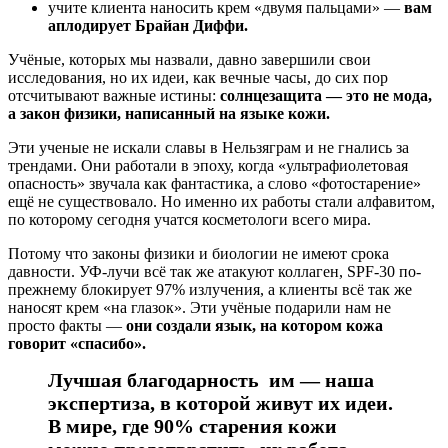
учите клиента наносить крем «двумя пальцами» —
вам
аплодирует Брайан Диффи.
Учёные, которых мы назвали, давно завершили свои
исследования, но их идеи, как вечные часы, до сих пор
отсчитывают важные истины:
солнцезащита — это не мода,
а закон физики, написанный на языке кожи.
Эти ученые не искали славы в Нельзяграм и не гнались за
трендами. Они работали в эпоху, когда «ультрафиолетовая
опасность» звучала как фантастика, а слово «фотостарение»
ещё не существовало. Но именно их работы стали алфавитом,
по которому сегодня учатся косметологи всего мира.
Потому что законы физики и биологии не имеют срока
давности. УФ-лучи всё так же атакуют коллаген, SPF-30 по-
прежнему блокирует 97% излучения, а клиенты всё так же
наносят крем «на глазок». Эти учёные подарили нам не
просто факты —
они создали язык, на котором кожа
говорит «спасибо».
Лучшая благодарность им — наша
экспертиза, в которой живут их идеи.
В мире, где 90% старения кожи