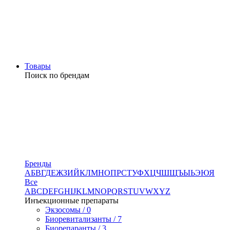
Товары
Поиск по брендам
Бренды
А
Б
В
Г
Д
Е
Ж
З
И
Й
К
Л
М
Н
О
П
Р
С
Т
У
Ф
Х
Ц
Ч
Ш
Щ
Ъ
Ы
Ь
Э
Ю
Я
Все
A
B
C
D
E
F
G
H
I
J
K
L
M
N
O
P
Q
R
S
T
U
V
W
X
Y
Z
Инъекционные препараты
Экзосомы / 0
Биоревитализанты / 7
Биорепаранты / 3