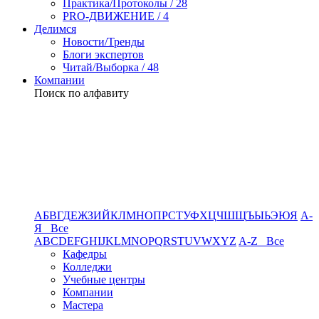
Практика/Протоколы / 28
PRO-ДВИЖЕНИЕ / 4
Делимся
Новости/Тренды
Блоги экспертов
Читай/Выборка / 48
Компании
Поиск по алфавиту
А
Б
В
Г
Д
Е
Ж
З
И
Й
К
Л
М
Н
О
П
Р
С
Т
У
Ф
Х
Ц
Ч
Ш
Щ
Ъ
Ы
Ь
Э
Ю
Я
А-
Я Все
A
B
C
D
E
F
G
H
I
J
K
L
M
N
O
P
Q
R
S
T
U
V
W
X
Y
Z
A-Z Все
Кафедры
Колледжи
Учебные центры
Компании
Мастера