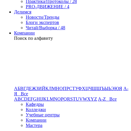
Практика/Протоколы / 28
PRO-ДВИЖЕНИЕ / 4
Делимся
Новости/Тренды
Блоги экспертов
Читай/Выборка / 48
Компании
Поиск по алфавиту
А
Б
В
Г
Д
Е
Ж
З
И
Й
К
Л
М
Н
О
П
Р
С
Т
У
Ф
Х
Ц
Ч
Ш
Щ
Ъ
Ы
Ь
Э
Ю
Я
А-
Я Все
A
B
C
D
E
F
G
H
I
J
K
L
M
N
O
P
Q
R
S
T
U
V
W
X
Y
Z
A-Z Все
Кафедры
Колледжи
Учебные центры
Компании
Мастера