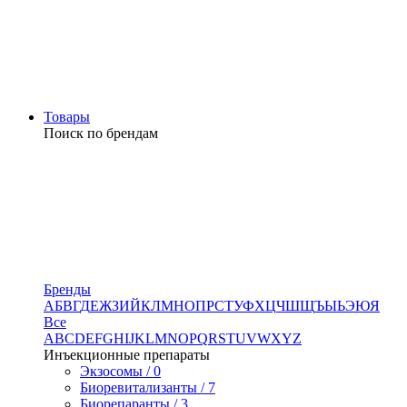
Товары
Поиск по брендам
Бренды
А
Б
В
Г
Д
Е
Ж
З
И
Й
К
Л
М
Н
О
П
Р
С
Т
У
Ф
Х
Ц
Ч
Ш
Щ
Ъ
Ы
Ь
Э
Ю
Я
Все
A
B
C
D
E
F
G
H
I
J
K
L
M
N
O
P
Q
R
S
T
U
V
W
X
Y
Z
Инъекционные препараты
Экзосомы / 0
Биоревитализанты / 7
Биорепаранты / 3