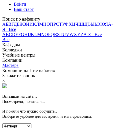
Войти
Ваш старт
Поиск по алфавиту
А
Б
В
Г
Д
Е
Ж
З
И
Й
К
Л
М
Н
О
П
Р
С
Т
У
Ф
Х
Ц
Ч
Ш
Щ
Ъ
Ы
Ь
Э
Ю
Я
А-
Я Все
A
B
C
D
E
F
G
H
I
J
K
L
M
N
O
P
Q
R
S
T
U
V
W
X
Y
Z
A-Z Все
Все
Кафедры
Колледжи
Учебные центры
Компании
Мастера
Компании на
Г
не найдено
Закажите звонок
×
Вы зашли на сайт…
Посмотрели, почитали...
И поняли что нужно обсудить…
Выберите удобное для вас время,
и мы перезвоним.