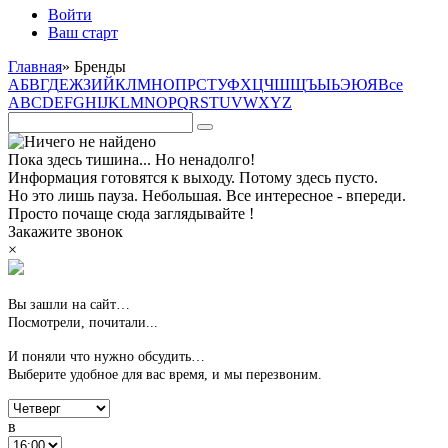
Войти
Ваш старт
Главная
»
Бренды
А
Б
В
Г
Д
Е
Ж
З
И
Й
К
Л
М
Н
О
П
Р
С
Т
У
Ф
Х
Ц
Ч
Ш
Щ
Ъ
Ы
Ь
Э
Ю
Я
Все
A
B
C
D
E
F
G
H
I
J
K
L
M
N
O
P
Q
R
S
T
U
V
W
X
Y
Z
Пока здесь тишина... Но ненадолго!
Информация готовятся к выходу. Потому здесь пусто.
Но это лишь пауза. Небольшая. Все интересное - впереди.
Просто почаще сюда заглядывайте !
Закажите звонок
×
Вы зашли на сайт…
Посмотрели, почитали...
И поняли что нужно обсудить…
Выберите удобное для вас время,
и мы перезвоним.
в