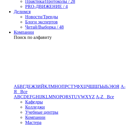
Практика/Протоколы / 28
PRO-ДВИЖЕНИЕ / 4
Делимся
Новости/Тренды
Блоги экспертов
Читай/Выборка / 48
Компании
Поиск по алфавиту
А
Б
В
Г
Д
Е
Ж
З
И
Й
К
Л
М
Н
О
П
Р
С
Т
У
Ф
Х
Ц
Ч
Ш
Щ
Ъ
Ы
Ь
Э
Ю
Я
А-
Я Все
A
B
C
D
E
F
G
H
I
J
K
L
M
N
O
P
Q
R
S
T
U
V
W
X
Y
Z
A-Z Все
Кафедры
Колледжи
Учебные центры
Компании
Мастера