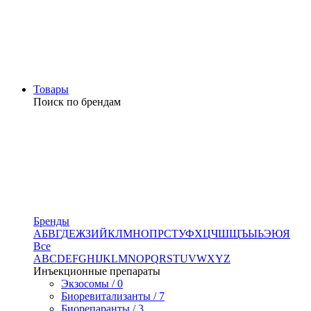
Товары
Поиск по брендам
Бренды
А
Б
В
Г
Д
Е
Ж
З
И
Й
К
Л
М
Н
О
П
Р
С
Т
У
Ф
Х
Ц
Ч
Ш
Щ
Ъ
Ы
Ь
Э
Ю
Я
Все
A
B
C
D
E
F
G
H
I
J
K
L
M
N
O
P
Q
R
S
T
U
V
W
X
Y
Z
Инъекционные препараты
Экзосомы / 0
Биоревитализанты / 7
Биорепаранты / 3