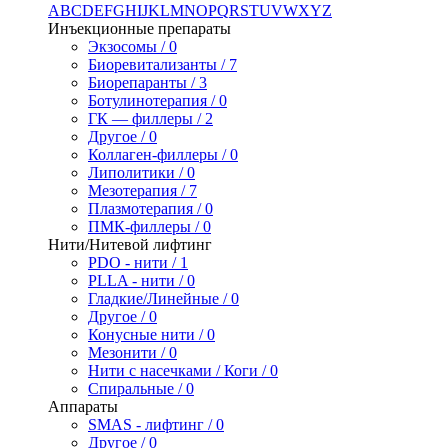
A
B
C
D
E
F
G
H
I
J
K
L
M
N
O
P
Q
R
S
T
U
V
W
X
Y
Z
Инъекционные препараты
Экзосомы / 0
Биоревитализанты / 7
Биорепаранты / 3
Ботулинотерапия / 0
ГК — филлеры / 2
Другое / 0
Коллаген-филлеры / 0
Липолитики / 0
Мезотерапия / 7
Плазмотерапия / 0
ПМК-филлеры / 0
Нити/Нитевой лифтинг
PDO - нити / 1
PLLA - нити / 0
Гладкие/Линейные / 0
Другое / 0
Конусные нити / 0
Мезонити / 0
Нити с насечками / Коги / 0
Спиральные / 0
Аппараты
SMAS - лифтинг / 0
Другое / 0