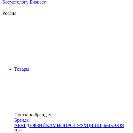
Косметологу
Бизнесу
Россия
Товары
Поиск по брендам
Бренды
А
Б
В
Г
Д
Е
Ж
З
И
Й
К
Л
М
Н
О
П
Р
С
Т
У
Ф
Х
Ц
Ч
Ш
Щ
Ъ
Ы
Ь
Э
Ю
Я
Все