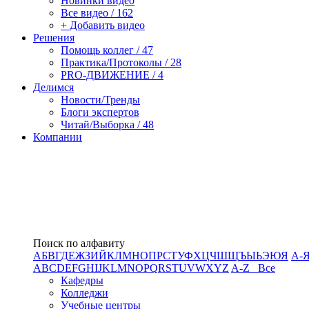
Новинки видео
Все видео / 162
+ Добавить видео
Решения
Помощь коллег / 47
Практика/Протоколы / 28
PRO-ДВИЖЕНИЕ / 4
Делимся
Новости/Тренды
Блоги экспертов
Читай/Выборка / 48
Компании
Поиск по алфавиту
А
Б
В
Г
Д
Е
Ж
З
И
Й
К
Л
М
Н
О
П
Р
С
Т
У
Ф
Х
Ц
Ч
Ш
Щ
Ъ
Ы
Ь
Э
Ю
Я
А-
A
B
C
D
E
F
G
H
I
J
K
L
M
N
O
P
Q
R
S
T
U
V
W
X
Y
Z
A-Z Все
Кафедры
Колледжи
Учебные центры