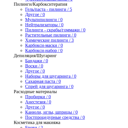
Пилинги/Карбокситерапия
Гель/паста - пилинги / 5
Другое / 0
Мультипилинги / 0
Нейтрализаторы / 0
Пилинги - скрабы/гоммажи / 0
Растительные пилинги / 0
Химические пилинги / 3
Карбокси-маски / 0
Карбокси-набор / 0
Депиляция/Шугаринг
Бандажи / 0
Воски / 0
Другое / 0
Наборы для шугаринга / 0
Сахарная паста / 0
Спрей для шугаринга / 0
Расходные материалы
Пробирки / 0
Анестезия / 0
Другое / 0
Канюли, иглы, шприцы / 0
Постпроцедурные средства / 0
Косметика для макияжа
Брови / 2