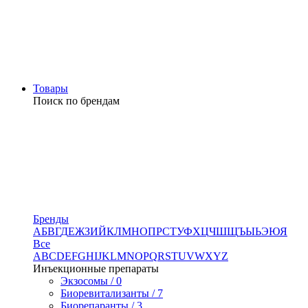
Товары
Поиск по брендам
Бренды
А
Б
В
Г
Д
Е
Ж
З
И
Й
К
Л
М
Н
О
П
Р
С
Т
У
Ф
Х
Ц
Ч
Ш
Щ
Ъ
Ы
Ь
Э
Ю
Я
Все
A
B
C
D
E
F
G
H
I
J
K
L
M
N
O
P
Q
R
S
T
U
V
W
X
Y
Z
Инъекционные препараты
Экзосомы / 0
Биоревитализанты / 7
Биорепаранты / 3