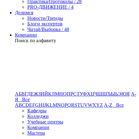
Практика/Протоколы / 28
PRO-ДВИЖЕНИЕ / 4
Делимся
Новости/Тренды
Блоги экспертов
Читай/Выборка / 48
Компании
Поиск по алфавиту
А
Б
В
Г
Д
Е
Ж
З
И
Й
К
Л
М
Н
О
П
Р
С
Т
У
Ф
Х
Ц
Ч
Ш
Щ
Ъ
Ы
Ь
Э
Ю
Я
А-
Я Все
A
B
C
D
E
F
G
H
I
J
K
L
M
N
O
P
Q
R
S
T
U
V
W
X
Y
Z
A-Z Все
Кафедры
Колледжи
Учебные центры
Компании
Мастера