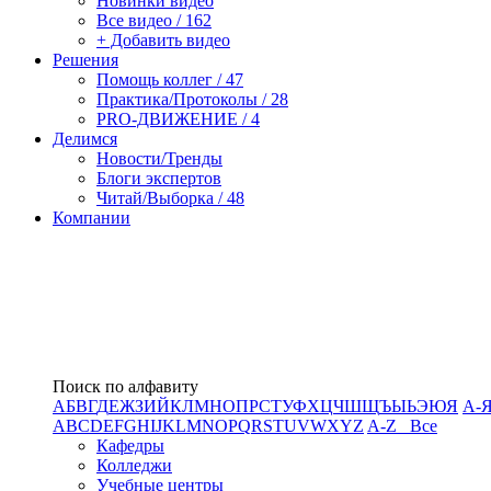
Новинки видео
Все видео / 162
+ Добавить видео
Решения
Помощь коллег / 47
Практика/Протоколы / 28
PRO-ДВИЖЕНИЕ / 4
Делимся
Новости/Тренды
Блоги экспертов
Читай/Выборка / 48
Компании
Поиск по алфавиту
А
Б
В
Г
Д
Е
Ж
З
И
Й
К
Л
М
Н
О
П
Р
С
Т
У
Ф
Х
Ц
Ч
Ш
Щ
Ъ
Ы
Ь
Э
Ю
Я
А-
A
B
C
D
E
F
G
H
I
J
K
L
M
N
O
P
Q
R
S
T
U
V
W
X
Y
Z
A-Z Все
Кафедры
Колледжи
Учебные центры