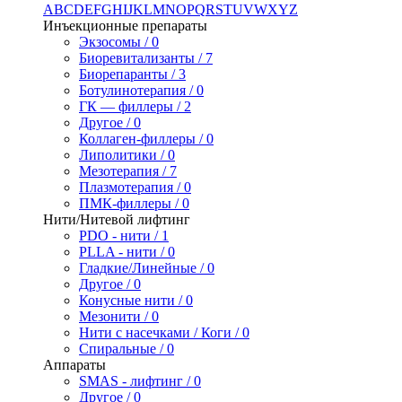
A
B
C
D
E
F
G
H
I
J
K
L
M
N
O
P
Q
R
S
T
U
V
W
X
Y
Z
Инъекционные препараты
Экзосомы / 0
Биоревитализанты / 7
Биорепаранты / 3
Ботулинотерапия / 0
ГК — филлеры / 2
Другое / 0
Коллаген-филлеры / 0
Липолитики / 0
Мезотерапия / 7
Плазмотерапия / 0
ПМК-филлеры / 0
Нити/Нитевой лифтинг
PDO - нити / 1
PLLA - нити / 0
Гладкие/Линейные / 0
Другое / 0
Конусные нити / 0
Мезонити / 0
Нити с насечками / Коги / 0
Спиральные / 0
Аппараты
SMAS - лифтинг / 0
Другое / 0