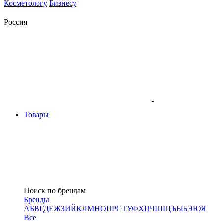
Косметологу
Бизнесу
Россия
Товары
Поиск по брендам
Бренды
А
Б
В
Г
Д
Е
Ж
З
И
Й
К
Л
М
Н
О
П
Р
С
Т
У
Ф
Х
Ц
Ч
Ш
Щ
Ъ
Ы
Ь
Э
Ю
Я
Все