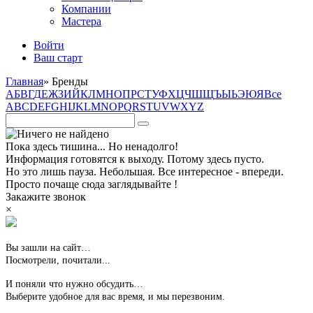
Компании
Мастера
Войти
Ваш старт
Главная
»
Бренды
А
Б
В
Г
Д
Е
Ж
З
И
Й
К
Л
М
Н
О
П
Р
С
Т
У
Ф
Х
Ц
Ч
Ш
Щ
Ъ
Ы
Ь
Э
Ю
Я
Все
A
B
C
D
E
F
G
H
I
J
K
L
M
N
O
P
Q
R
S
T
U
V
W
X
Y
Z
Пока здесь тишина... Но ненадолго!
Информация готовятся к выходу. Потому здесь пусто.
Но это лишь пауза. Небольшая. Все интересное - впереди.
Просто почаще сюда заглядывайте !
Закажите звонок
×
Вы зашли на сайт…
Посмотрели, почитали...
И поняли что нужно обсудить…
Выберите удобное для вас время,
и мы перезвоним.