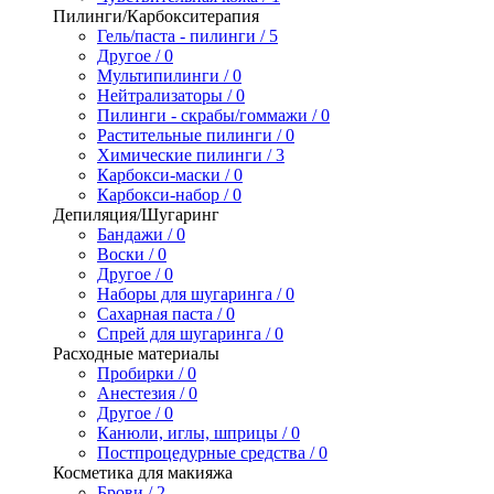
Пилинги/Карбокситерапия
Гель/паста - пилинги / 5
Другое / 0
Мультипилинги / 0
Нейтрализаторы / 0
Пилинги - скрабы/гоммажи / 0
Растительные пилинги / 0
Химические пилинги / 3
Карбокси-маски / 0
Карбокси-набор / 0
Депиляция/Шугаринг
Бандажи / 0
Воски / 0
Другое / 0
Наборы для шугаринга / 0
Сахарная паста / 0
Спрей для шугаринга / 0
Расходные материалы
Пробирки / 0
Анестезия / 0
Другое / 0
Канюли, иглы, шприцы / 0
Постпроцедурные средства / 0
Косметика для макияжа
Брови / 2