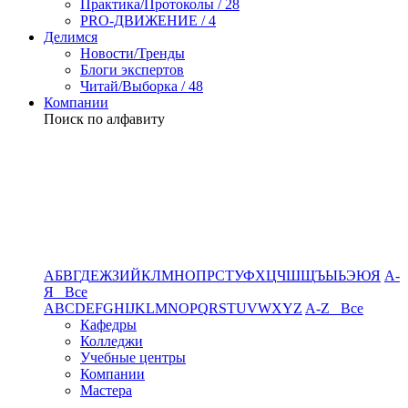
Практика/Протоколы / 28
PRO-ДВИЖЕНИЕ / 4
Делимся
Новости/Тренды
Блоги экспертов
Читай/Выборка / 48
Компании
Поиск по алфавиту
А
Б
В
Г
Д
Е
Ж
З
И
Й
К
Л
М
Н
О
П
Р
С
Т
У
Ф
Х
Ц
Ч
Ш
Щ
Ъ
Ы
Ь
Э
Ю
Я
А-
Я Все
A
B
C
D
E
F
G
H
I
J
K
L
M
N
O
P
Q
R
S
T
U
V
W
X
Y
Z
A-Z Все
Кафедры
Колледжи
Учебные центры
Компании
Мастера