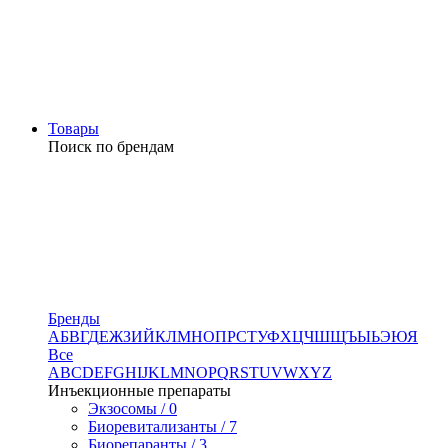
Товары
Поиск по брендам
Бренды
А
Б
В
Г
Д
Е
Ж
З
И
Й
К
Л
М
Н
О
П
Р
С
Т
У
Ф
Х
Ц
Ч
Ш
Щ
Ъ
Ы
Ь
Э
Ю
Я
Все
A
B
C
D
E
F
G
H
I
J
K
L
M
N
O
P
Q
R
S
T
U
V
W
X
Y
Z
Инъекционные препараты
Экзосомы / 0
Биоревитализанты / 7
Биорепаранты / 3