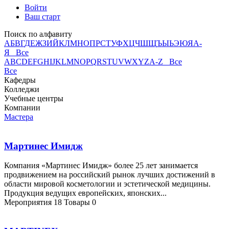
Войти
Ваш старт
Поиск по алфавиту
А
Б
В
Г
Д
Е
Ж
З
И
Й
К
Л
М
Н
О
П
Р
С
Т
У
Ф
Х
Ц
Ч
Ш
Щ
Ъ
Ы
Ь
Э
Ю
Я
А-
Я Все
A
B
C
D
E
F
G
H
I
J
K
L
M
N
O
P
Q
R
S
T
U
V
W
X
Y
Z
A-Z Все
Все
Кафедры
Колледжи
Учебные центры
Компании
Мастера
Мартинес Имидж
Компания «Мартинес Имидж» более 25 лет занимается
продвижением на российский рынок лучших достижений в
области мировой косметологии и эстетической медицины.
Продукция ведущих европейских, японских...
Мероприятия
18
Товары
0