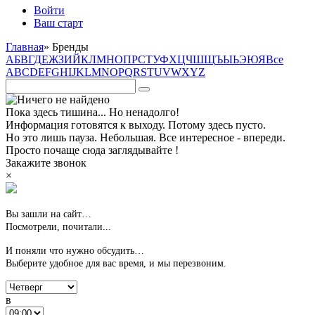
Войти
Ваш старт
Главная
»
Бренды
А
Б
В
Г
Д
Е
Ж
З
И
Й
К
Л
М
Н
О
П
Р
С
Т
У
Ф
Х
Ц
Ч
Ш
Щ
Ъ
Ы
Ь
Э
Ю
Я
Все
A
B
C
D
E
F
G
H
I
J
K
L
M
N
O
P
Q
R
S
T
U
V
W
X
Y
Z
Пока здесь тишина... Но ненадолго!
Информация готовятся к выходу. Потому здесь пусто.
Но это лишь пауза. Небольшая. Все интересное - впереди.
Просто почаще сюда заглядывайте !
Закажите звонок
×
Вы зашли на сайт…
Посмотрели, почитали...
И поняли что нужно обсудить…
Выберите удобное для вас время,
и мы перезвоним.
в