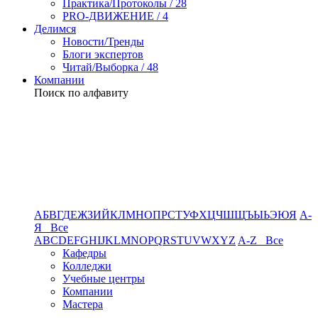
Практика/Протоколы / 28
PRO-ДВИЖЕНИЕ / 4
Делимся
Новости/Тренды
Блоги экспертов
Читай/Выборка / 48
Компании
Поиск по алфавиту
А
Б
В
Г
Д
Е
Ж
З
И
Й
К
Л
М
Н
О
П
Р
С
Т
У
Ф
Х
Ц
Ч
Ш
Щ
Ъ
Ы
Ь
Э
Ю
Я
А-
Я Все
A
B
C
D
E
F
G
H
I
J
K
L
M
N
O
P
Q
R
S
T
U
V
W
X
Y
Z
A-Z Все
Кафедры
Колледжи
Учебные центры
Компании
Мастера