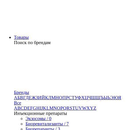
Товары
Поиск по брендам
Бренды
А
Б
В
Г
Д
Е
Ж
З
И
Й
К
Л
М
Н
О
П
Р
С
Т
У
Ф
Х
Ц
Ч
Ш
Щ
Ъ
Ы
Ь
Э
Ю
Я
Все
A
B
C
D
E
F
G
H
I
J
K
L
M
N
O
P
Q
R
S
T
U
V
W
X
Y
Z
Инъекционные препараты
Экзосомы / 0
Биоревитализанты / 7
Биорепаранты / 3