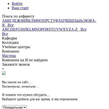
Войти
Ваш старт
Поиск по алфавиту
А
Б
В
Г
Д
Е
Ж
З
И
Й
К
Л
М
Н
О
П
Р
С
Т
У
Ф
Х
Ц
Ч
Ш
Щ
Ъ
Ы
Ь
Э
Ю
Я
А-
Я Все
A
B
C
D
E
F
G
H
I
J
K
L
M
N
O
P
Q
R
S
T
U
V
W
X
Y
Z
A-Z Все
Все
Кафедры
Колледжи
Учебные центры
Компании
Мастера
Компании на
И
не найдено
Закажите звонок
×
Вы зашли на сайт…
Посмотрели, почитали...
И поняли что нужно обсудить…
Выберите удобное для вас время,
и мы перезвоним.