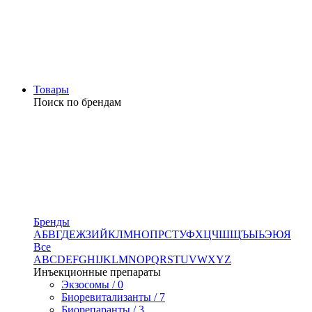
Товары
Поиск по брендам
Бренды
А
Б
В
Г
Д
Е
Ж
З
И
Й
К
Л
М
Н
О
П
Р
С
Т
У
Ф
Х
Ц
Ч
Ш
Щ
Ъ
Ы
Ь
Э
Ю
Я
Все
A
B
C
D
E
F
G
H
I
J
K
L
M
N
O
P
Q
R
S
T
U
V
W
X
Y
Z
Инъекционные препараты
Экзосомы / 0
Биоревитализанты / 7
Биорепаранты / 3