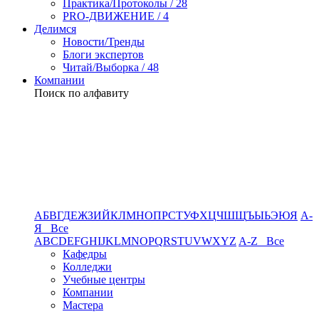
Практика/Протоколы / 28
PRO-ДВИЖЕНИЕ / 4
Делимся
Новости/Тренды
Блоги экспертов
Читай/Выборка / 48
Компании
Поиск по алфавиту
А
Б
В
Г
Д
Е
Ж
З
И
Й
К
Л
М
Н
О
П
Р
С
Т
У
Ф
Х
Ц
Ч
Ш
Щ
Ъ
Ы
Ь
Э
Ю
Я
А-
Я Все
A
B
C
D
E
F
G
H
I
J
K
L
M
N
O
P
Q
R
S
T
U
V
W
X
Y
Z
A-Z Все
Кафедры
Колледжи
Учебные центры
Компании
Мастера