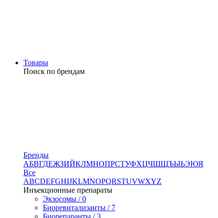
Товары
Поиск по брендам
Бренды
А
Б
В
Г
Д
Е
Ж
З
И
Й
К
Л
М
Н
О
П
Р
С
Т
У
Ф
Х
Ц
Ч
Ш
Щ
Ъ
Ы
Ь
Э
Ю
Я
Все
A
B
C
D
E
F
G
H
I
J
K
L
M
N
O
P
Q
R
S
T
U
V
W
X
Y
Z
Инъекционные препараты
Экзосомы / 0
Биоревитализанты / 7
Биорепаранты / 3