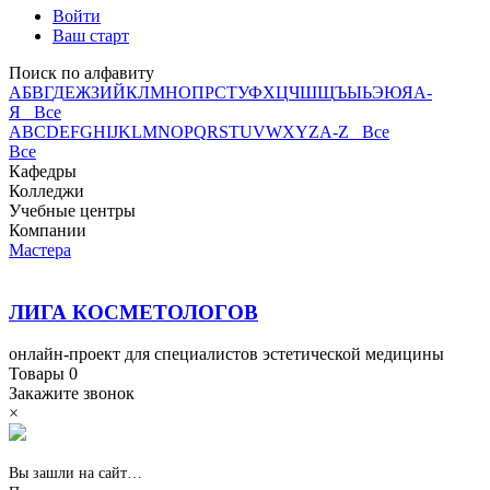
Войти
Ваш старт
Поиск по алфавиту
А
Б
В
Г
Д
Е
Ж
З
И
Й
К
Л
М
Н
О
П
Р
С
Т
У
Ф
Х
Ц
Ч
Ш
Щ
Ъ
Ы
Ь
Э
Ю
Я
А-
Я Все
A
B
C
D
E
F
G
H
I
J
K
L
M
N
O
P
Q
R
S
T
U
V
W
X
Y
Z
A-Z Все
Все
Кафедры
Колледжи
Учебные центры
Компании
Мастера
ЛИГА КОСМЕТОЛОГОВ
онлайн-проект для специалистов эстетической медицины
Товары
0
Закажите звонок
×
Вы зашли на сайт…