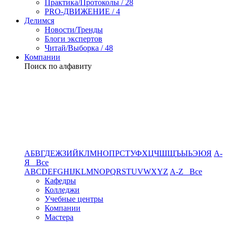
Практика/Протоколы / 28
PRO-ДВИЖЕНИЕ / 4
Делимся
Новости/Тренды
Блоги экспертов
Читай/Выборка / 48
Компании
Поиск по алфавиту
А
Б
В
Г
Д
Е
Ж
З
И
Й
К
Л
М
Н
О
П
Р
С
Т
У
Ф
Х
Ц
Ч
Ш
Щ
Ъ
Ы
Ь
Э
Ю
Я
А-
Я Все
A
B
C
D
E
F
G
H
I
J
K
L
M
N
O
P
Q
R
S
T
U
V
W
X
Y
Z
A-Z Все
Кафедры
Колледжи
Учебные центры
Компании
Мастера